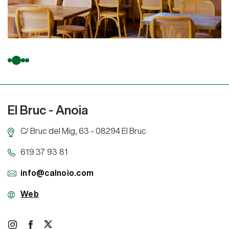
El Bruc
- Anoia
C/ Bruc del Mig, 63 - 08294 El Bruc
619 37 93 81
info@calnoio.com
Web