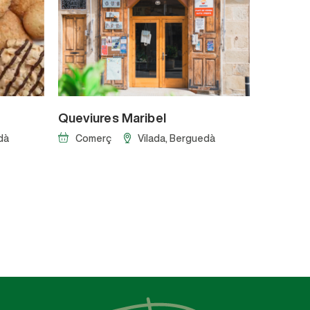
Queviures Maribel
Bar l'Ar
dà
Comerç
Vilada
, Berguedà
Resta