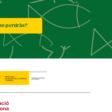
ho perdràs?