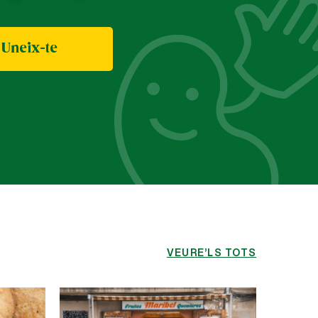
Uneix-te
VEURE’LS TOTS