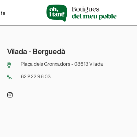
-te
Vilada
- Berguedà
Plaça dels Gronxadors - 08613 Vilada
62 822 96 03