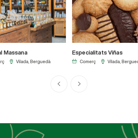
al Massana
Especialitats Viñas
rç
Vilada
, Berguedà
Comerç
Vilada
, Bergue