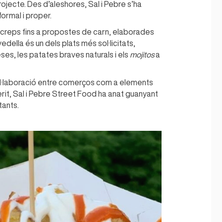
rojecte. Des d’aleshores, Sal i Pebre s’ha
ormal i proper.
e creps fins a propostes de carn, elaborades
edella és un dels plats més sol·licitats,
es, les patates braves naturals i els
mojitos
a
 col·laboració entre comerços com a elements
rit, Sal i Pebre Street Food ha anat guanyant
tants.