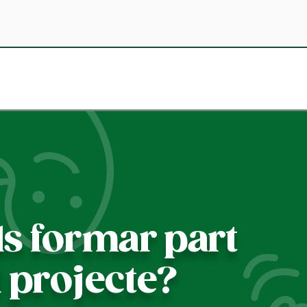
ls formar part
l projecte?