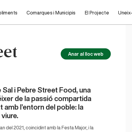
bliments
Comarques i Municipis
El Projecte
Uneix
eet
Anar al lloc web
e Sal i Pebre Street Food, una
ixer de la passió compartida
 amb l’entorn del poble: la
 viure.
 del 2021, coincidint amb la Festa Major, i la