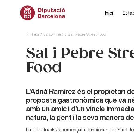
Inici
Esta
Navegació
principal
Inici
Establiment
Sal i Pebre Street Food
Sal i Pebre Str
Food
L’Adrià Ramírez és el propietari d
proposta gastronòmica que va né
amb un amic i d’un vincle immediat
natura, la gent i la seva manera de
La food truck va començar a funcionar per Sant Joan