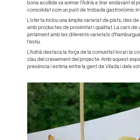
bona acollida va animar l’Adrià a tirar endavant el p
consolidat com un punt de trobada gastronòmic inf
L’oferta inclou una àmplia varietat de plats, des d
amb productes de proximitat i qualitat. La carn de v
juntament amb les diferents varietats d'hamburgues
l’estiu.
L’Adrià destaca la força de la comunitat local i la
clau del creixement del projecte. Amb aquest espe
presència i estima entre la gent de Vilada i dels vol