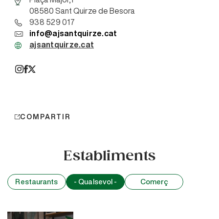
08580 Sant Quirze de Besora
938 529 017
info@ajsantquirze.cat
ajsantquirze.cat
COMPARTIR
Establiments
Restaurants
- Qualsevol -
Comerç