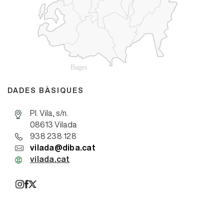
DADES BÀSIQUES
Pl. Vila, s/n.
08613 Vilada
938 238 128
vilada@diba.cat
vilada.cat