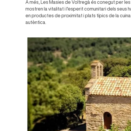
A més, Les Masies de Voltregà és conegut per les 
mostren la vitalitat i l'esperit comunitari dels seus
en productes de proximitat i plats típics de la cuina
autèntica.