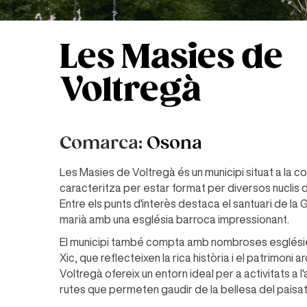
Les Masies de
Voltregà
Comarca:
Osona
Les Masies de Voltregà és un municipi situat a la 
caracteritza per estar format per diversos nuclis di
Entre els punts d'interès destaca el santuari de la
marià amb una església barroca impressionant.
El municipi també compta amb nombroses esglésie
Xic, que reflecteixen la rica història i el patrimoni
Voltregà ofereix un entorn ideal per a activitats a l'
rutes que permeten gaudir de la bellesa del paisatge