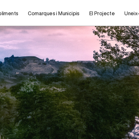
bliments
Comarques i Municipis
El Projecte
Uneix