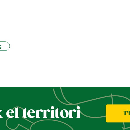
ç
el territori
T'