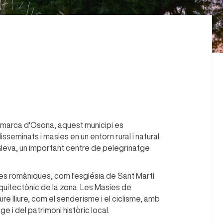
comarca d'Osona, aquest municipi es
sseminats i masies en un entorn rural i natural.
 Gleva, un important centre de pelegrinatge
s romàniques, com l'església de Sant Martí
 arquitectònic de la zona. Les Masies de
aire lliure, com el senderisme i el ciclisme, amb
 i del patrimoni històric local.