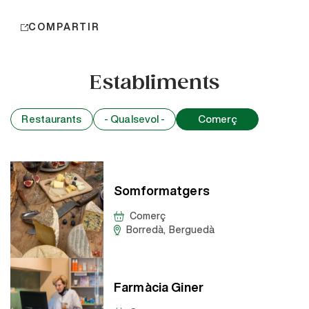
COMPARTIR
Establiments
Restaurants
- Qualsevol -
Comerç
Somformatgers
Comerç
Borredà
,
Berguedà
Farmàcia Giner