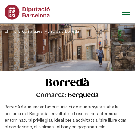
Inici
Comarques i Municipis
Borredà
Borredà
Comarca:
Berguedà
Borredà és un encantador municipi de muntanya situat a la
comarca del Berguedà, envoltat de boscos i rius, ofereix un
entorn natural privilegiat, ideal per a activitats a l'aire lliure com
el senderisme, el ciclisme i el bany en gorgs naturals.