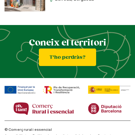
Coneix el territori
T'ho perdràs?
© Comerç rural i essencial