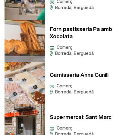
Comerç
Borredà
,
Berguedà
Forn pastisseria Pa amb
Xocolata
Comerç
Borredà
,
Berguedà
Carnisseria Anna Cunill
Comerç
Borredà
,
Berguedà
Supermercat Sant Marc
Comerç
Borredà
,
Berguedà