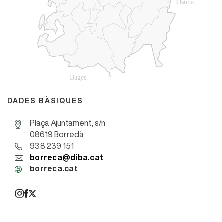
DADES BÀSIQUES
Plaça Ajuntament, s/n
08619 Borredà
938 239 151
borreda@diba.cat
borreda.cat